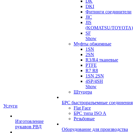
DK
DKI
Фитинги соединители
JIC
JIS
(KOMATSU/TOYOTA)
SF
Show
Муфты обжимные
1SN
2SN
R3/R4 тканевые
PTFE
R7 R8
1SN 2SN
4SP/4SH
Show
Штуцера
БРС быстроразъемные соединения
Услуги
Flat Face
БРС типа ISO A
Резьбовые
Изготовление
рукавов РВД
Оборудование для производства