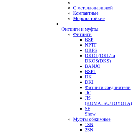
С металлонавивкой
Компактные
Морозостойкие
Фитинги и муфты
Фитинги
BSP
NPTF
ORFS
DKOL(DKL) и
DKOS(DKS)
BANJO
BSPT
DK
DKI
Фитинги соединители
JIC
JIS
(KOMATSU/TOYOTA)
SF
Show
Муфты обжимные
1SN
2SN