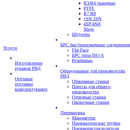
R3/R4 тканевые
PTFE
R7 R8
1SN 2SN
4SP/4SH
Show
Штуцера
БРС быстроразъемные соединения
Услуги
Flat Face
БРС типа ISO A
Резьбовые
Изготовление
рукавов РВД
Оборудование для производства
РВД
Оптовые
Обжимные станки
поставки
Прессы для общего
комплектующих
производства
Отрезные станки
Окорочные станки
Пневматика
Манометры
Пневматические трубки
Пневмораспределители