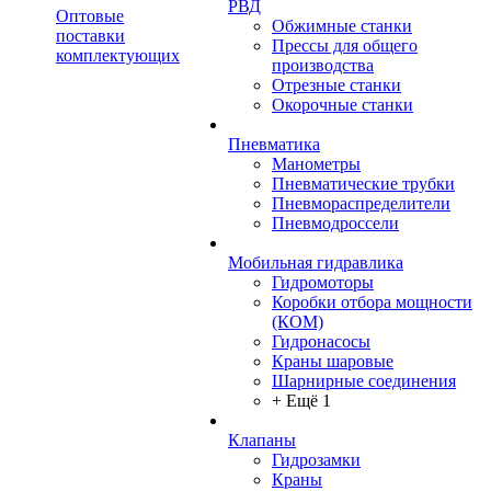
РВД
Оптовые
Обжимные станки
поставки
Прессы для общего
комплектующих
производства
Отрезные станки
Окорочные станки
Пневматика
Манометры
Пневматические трубки
Пневмораспределители
Пневмодроссели
Мобильная гидравлика
Гидромоторы
Коробки отбора мощности
(КОМ)
Гидронасосы
Краны шаровые
Шарнирные соединения
+ Ещё 1
Клапаны
Гидрозамки
Краны