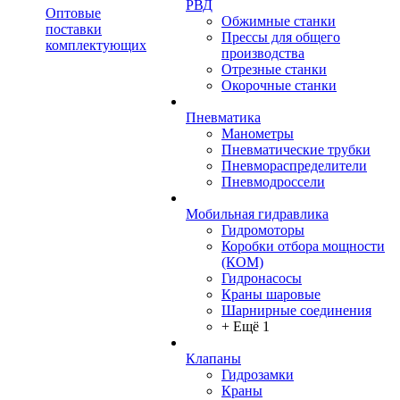
РВД
Оптовые
Обжимные станки
поставки
Прессы для общего
комплектующих
производства
Отрезные станки
Окорочные станки
Пневматика
Манометры
Пневматические трубки
Пневмораспределители
Пневмодроссели
Мобильная гидравлика
Гидромоторы
Коробки отбора мощности
(КОМ)
Гидронасосы
Краны шаровые
Шарнирные соединения
+ Ещё 1
Клапаны
Гидрозамки
Краны