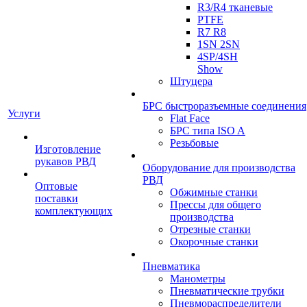
R3/R4 тканевые
PTFE
R7 R8
1SN 2SN
4SP/4SH
Show
Штуцера
БРС быстроразъемные соединения
Услуги
Flat Face
БРС типа ISO A
Резьбовые
Изготовление
рукавов РВД
Оборудование для производства
РВД
Оптовые
Обжимные станки
поставки
Прессы для общего
комплектующих
производства
Отрезные станки
Окорочные станки
Пневматика
Манометры
Пневматические трубки
Пневмораспределители