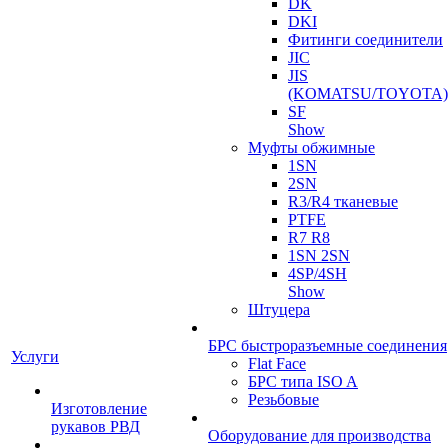
DK
DKI
Фитинги соединители
JIC
JIS
(KOMATSU/TOYOTA)
SF
Show
Муфты обжимные
1SN
2SN
R3/R4 тканевые
PTFE
R7 R8
1SN 2SN
4SP/4SH
Show
Штуцера
БРС быстроразъемные соединения
Услуги
Flat Face
БРС типа ISO A
Резьбовые
Изготовление
рукавов РВД
Оборудование для производства