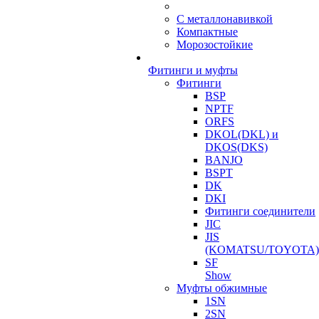
С металлонавивкой
Компактные
Морозостойкие
Фитинги и муфты
Фитинги
BSP
NPTF
ORFS
DKOL(DKL) и
DKOS(DKS)
BANJO
BSPT
DK
DKI
Фитинги соединители
JIC
JIS
(KOMATSU/TOYOTA)
SF
Show
Муфты обжимные
1SN
2SN