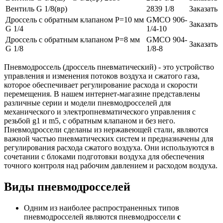
Вентиль G 1/8(вр)
2839 1/8
Заказать
Дроссель с обратным клапаном P=10 мм
GMCO 906-
Заказать
G 1/4
1/4-10
Дроссель с обратным клапаном P=8 мм
GMCO 904-
Заказать
G 1/8
1/8-8
Пневмодроссель (дроссель пневматический) - это устройство
управления и изменения потоков воздуха и сжатого газа,
которое обеспечивает регулирование расхода и скорости
перемещения. В нашем интернет-магазине представлены
различные серии и модели пневмодросселей для
механического и электропневматического управления с
резьбой g1 и m5, с обратным клапаном и без него.
Пневмодроссели сделаны из нержавеющей стали, являются
важной частью пневматических систем и предназначены для
регулирования расхода сжатого воздуха. Они используются в
сочетании с блоками подготовки воздуха для обеспечения
точного контроля над рабочим давлением и расходом воздуха.
Виды пневмодросселей
Одним из наиболее распространенных типов
пневмодросселей являются пневмодроссели
с