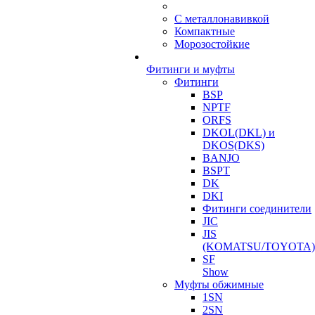
С металлонавивкой
Компактные
Морозостойкие
Фитинги и муфты
Фитинги
BSP
NPTF
ORFS
DKOL(DKL) и
DKOS(DKS)
BANJO
BSPT
DK
DKI
Фитинги соединители
JIC
JIS
(KOMATSU/TOYOTA)
SF
Show
Муфты обжимные
1SN
2SN