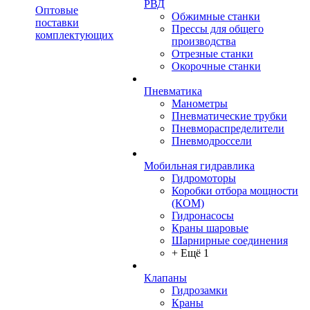
РВД
Оптовые
Обжимные станки
поставки
Прессы для общего
комплектующих
производства
Отрезные станки
Окорочные станки
Пневматика
Манометры
Пневматические трубки
Пневмораспределители
Пневмодроссели
Мобильная гидравлика
Гидромоторы
Коробки отбора мощности
(КОМ)
Гидронасосы
Краны шаровые
Шарнирные соединения
+ Ещё 1
Клапаны
Гидрозамки
Краны