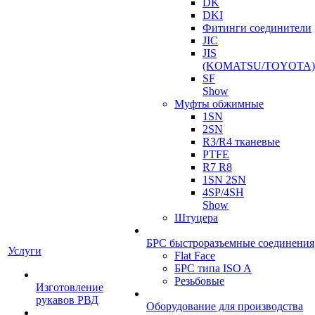
DK
DKI
Фитинги соединители
JIC
JIS
(KOMATSU/TOYOTA)
SF
Show
Муфты обжимные
1SN
2SN
R3/R4 тканевые
PTFE
R7 R8
1SN 2SN
4SP/4SH
Show
Штуцера
БРС быстроразъемные соединения
Услуги
Flat Face
БРС типа ISO A
Резьбовые
Изготовление
рукавов РВД
Оборудование для производства