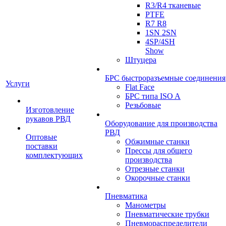
R3/R4 тканевые
PTFE
R7 R8
1SN 2SN
4SP/4SH
Show
Штуцера
БРС быстроразъемные соединения
Услуги
Flat Face
БРС типа ISO A
Резьбовые
Изготовление
рукавов РВД
Оборудование для производства
РВД
Оптовые
Обжимные станки
поставки
Прессы для общего
комплектующих
производства
Отрезные станки
Окорочные станки
Пневматика
Манометры
Пневматические трубки
Пневмораспределители