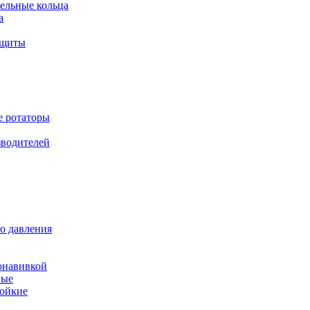
ельные кольца
а
ащиты
е ротаторы
зводителей
о давления
онавивкой
ные
ойкие