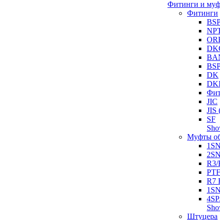
Фитинги и му
Фитинги
BS
NP
OR
DK
BA
BS
DK
DK
Фит
JIC
JI
SF
Sh
Муфты о
1S
2S
R3/
PT
R7 
1SN
4SP
Sh
Штуцера