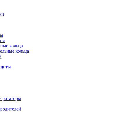
ки
ты
ня
мные кольца
ельные кольца
а
ащиты
е ротаторы
зводителей