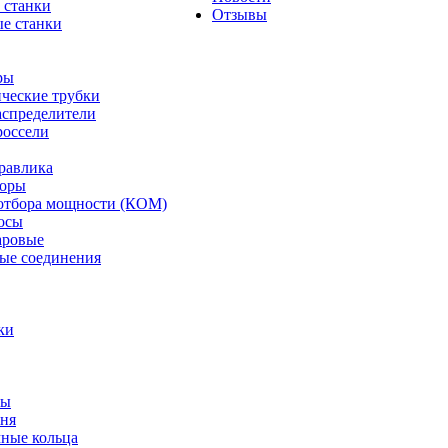
 станки
Отзывы
е станки
ры
ческие трубки
спределители
оссели
равлика
торы
отбора мощности (КОМ)
осы
аровые
ые соединения
ки
ты
ня
мные кольца