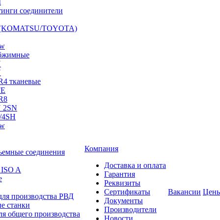
I
инги соединители
S (KOMATSU/TOYOTA)
ow
бжимные
N
N
R4 тканевые
FE
R8
 2SN
/4SH
ow
Компания
ъемные соединения
Доставка и оплата
 ISO A
Гарантия
е
Реквизиты
Сертификаты
Вакансии
Цен
для производства РВД
Документы
е станки
Производители
ля общего производства
Новости