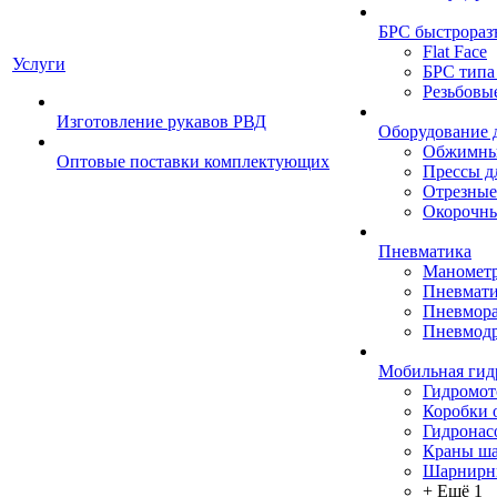
БРС быстрораз
Flat Face
Услуги
БРС типа
Резьбовы
Изготовление рукавов РВД
Оборудование 
Обжимны
Оптовые поставки комплектующих
Прессы д
Отрезные
Окорочны
Пневматика
Маномет
Пневмати
Пневмора
Пневмодр
Мобильная гид
Гидромо
Коробки 
Гидронас
Краны ш
Шарнирн
+ Ещё 1