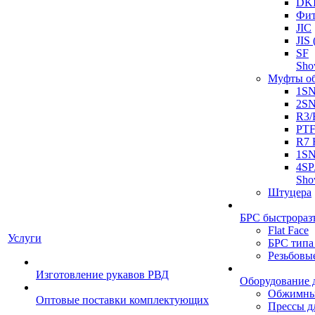
DK
Фит
JIC
JI
SF
Sh
Муфты о
1S
2S
R3/
PT
R7 
1SN
4SP
Sh
Штуцера
БРС быстрораз
Flat Face
Услуги
БРС типа
Резьбовы
Изготовление рукавов РВД
Оборудование 
Обжимны
Оптовые поставки комплектующих
Прессы д