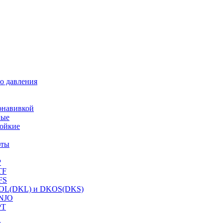
о давления
онавивкой
ные
ойкие
фты
P
TF
FS
OL(DKL) и DKOS(DKS)
NJO
PT