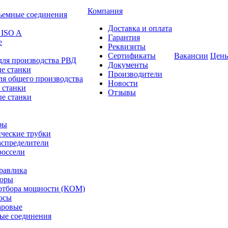
Компания
ъемные соединения
Доставка и оплата
 ISO A
Гарантия
е
Реквизиты
Сертификаты
Вакансии
Цен
для производства РВД
Документы
е станки
Производители
ля общего производства
Новости
 станки
Отзывы
е станки
ры
ческие трубки
спределители
оссели
равлика
торы
отбора мощности (КОМ)
осы
аровые
ые соединения