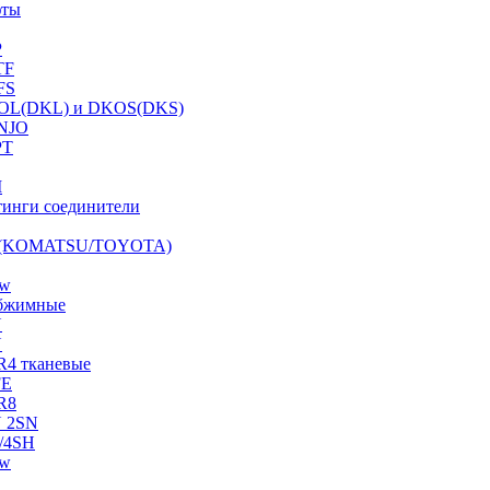
фты
P
TF
FS
OL(DKL) и DKOS(DKS)
NJO
PT
I
инги соединители
S (KOMATSU/TOYOTA)
ow
бжимные
N
N
R4 тканевые
FE
R8
 2SN
/4SH
ow