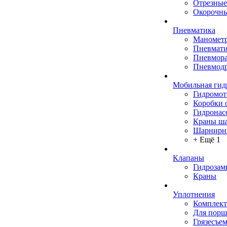
Отрезные
Окорочны
Пневматика
Маномет
Пневмати
Пневмора
Пневмодр
Мобильная гид
Гидромо
Коробки 
Гидронас
Краны ш
Шарнирн
+ Ещё 1
Клапаны
Гидрозам
Краны
Уплотнения
Комплек
Для порш
Грязесъе