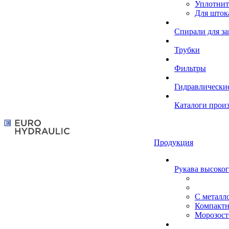
Уплотнит
Для шток
Спирали для з
Трубки
Фильтры
Гидравлически
Каталоги прои
Продукция
Рукава высоког
С металл
Компакт
Морозост