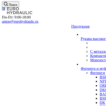
Поиск
Пн-Пт: 9:00-18:00
anton@eurohydraulic.ru
Продукция
Рукава высоког
С металл
Компакт
Морозост
Фитинги и му
Фитинги
BS
NP
OR
DK
BA
BS
DK