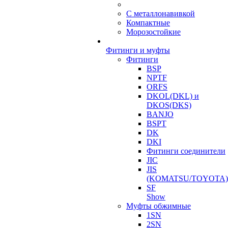
С металлонавивкой
Компактные
Морозостойкие
Фитинги и муфты
Фитинги
BSP
NPTF
ORFS
DKOL(DKL) и
DKOS(DKS)
BANJO
BSPT
DK
DKI
Фитинги соединители
JIC
JIS
(KOMATSU/TOYOTA)
SF
Show
Муфты обжимные
1SN
2SN