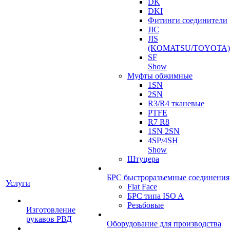
DK
DKI
Фитинги соединители
JIC
JIS
(KOMATSU/TOYOTA)
SF
Show
Муфты обжимные
1SN
2SN
R3/R4 тканевые
PTFE
R7 R8
1SN 2SN
4SP/4SH
Show
Штуцера
БРС быстроразъемные соединения
Услуги
Flat Face
БРС типа ISO A
Резьбовые
Изготовление
рукавов РВД
Оборудование для производства