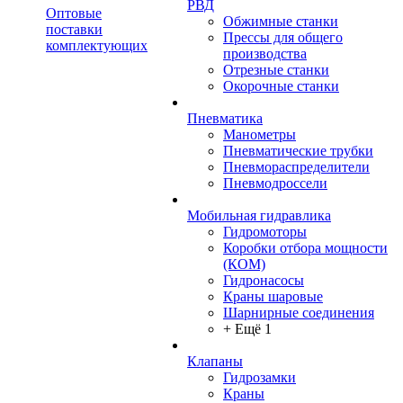
РВД
Оптовые
Обжимные станки
поставки
Прессы для общего
комплектующих
производства
Отрезные станки
Окорочные станки
Пневматика
Манометры
Пневматические трубки
Пневмораспределители
Пневмодроссели
Мобильная гидравлика
Гидромоторы
Коробки отбора мощности
(КОМ)
Гидронасосы
Краны шаровые
Шарнирные соединения
+ Ещё 1
Клапаны
Гидрозамки
Краны