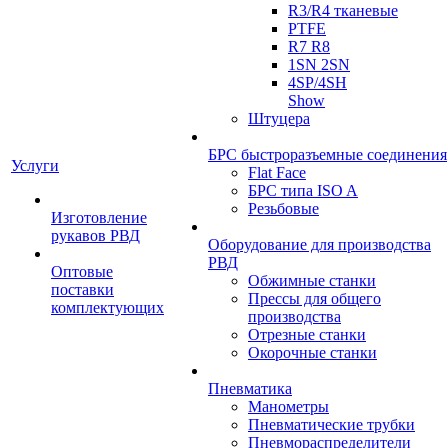
R3/R4 тканевые
PTFE
R7 R8
1SN 2SN
4SP/4SH
Show
Штуцера
БРС быстроразъемные соединения
Услуги
Flat Face
БРС типа ISO A
Резьбовые
Изготовление
рукавов РВД
Оборудование для производства
РВД
Оптовые
Обжимные станки
поставки
Прессы для общего
комплектующих
производства
Отрезные станки
Окорочные станки
Пневматика
Манометры
Пневматические трубки
Пневмораспределители