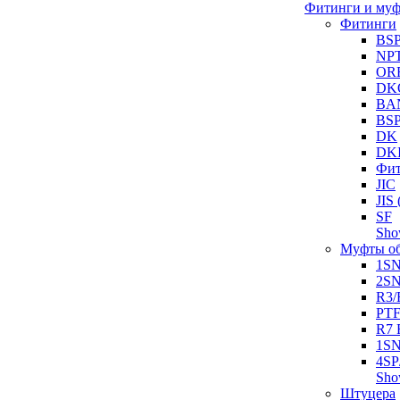
Фитинги и му
Фитинги
BS
NP
OR
DK
BA
BS
DK
DK
Фит
JIC
JI
SF
Sh
Муфты о
1S
2S
R3/
PT
R7 
1SN
4SP
Sh
Штуцера