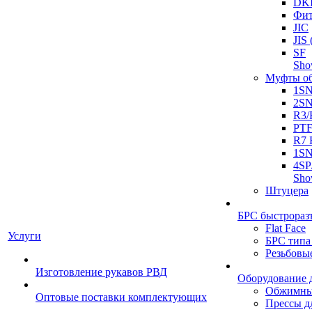
DK
Фит
JIC
JI
SF
Sh
Муфты о
1S
2S
R3/
PT
R7 
1SN
4SP
Sh
Штуцера
БРС быстрораз
Flat Face
Услуги
БРС типа
Резьбовы
Изготовление рукавов РВД
Оборудование 
Обжимны
Оптовые поставки комплектующих
Прессы д