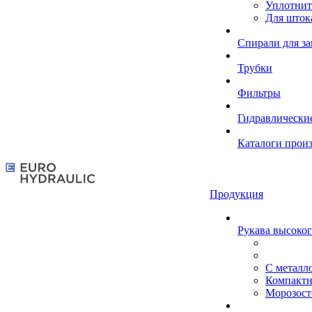
Уплотнит
Для шток
Спирали для з
Трубки
Фильтры
Гидравлически
Каталоги прои
Продукция
Рукава высоког
С металл
Компакт
Морозост