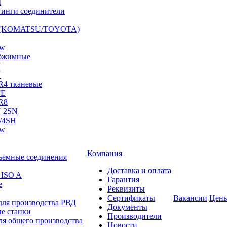
I
инги соединители
S (KOMATSU/TOYOTA)
ow
бжимные
N
N
R4 тканевые
FE
R8
 2SN
/4SH
ow
Компания
ъемные соединения
Доставка и оплата
 ISO A
Гарантия
е
Реквизиты
Сертификаты
Вакансии
Цен
для производства РВД
Документы
е станки
Производители
ля общего производства
Новости