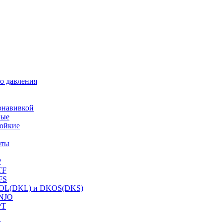
о давления
онавивкой
ные
ойкие
фты
P
TF
FS
OL(DKL) и DKOS(DKS)
NJO
PT