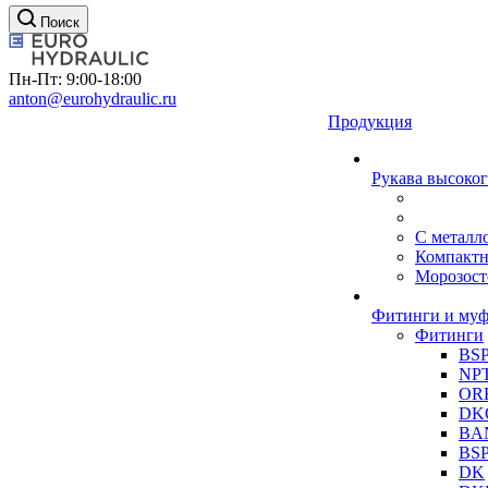
Поиск
Пн-Пт: 9:00-18:00
anton@eurohydraulic.ru
Продукция
Рукава высоког
С металл
Компакт
Морозост
Фитинги и му
Фитинги
BS
NP
OR
DK
BA
BS
DK