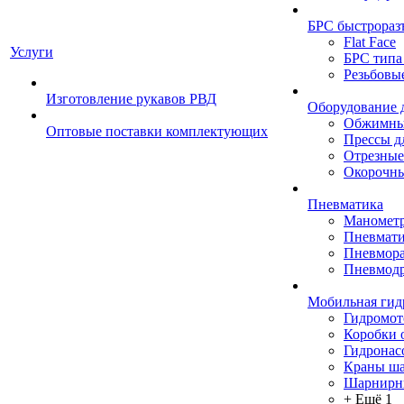
БРС быстрораз
Flat Face
Услуги
БРС типа
Резьбовы
Изготовление рукавов РВД
Оборудование 
Обжимны
Оптовые поставки комплектующих
Прессы д
Отрезные
Окорочны
Пневматика
Маномет
Пневмати
Пневмора
Пневмодр
Мобильная гид
Гидромо
Коробки 
Гидронас
Краны ш
Шарнирн
+ Ещё 1