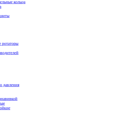
ельные кольца
а
ащиты
е ротаторы
зводителей
о давления
онавивкой
ные
ойкие