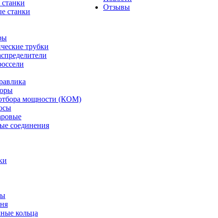
 станки
Отзывы
е станки
ры
ческие трубки
спределители
оссели
равлика
торы
отбора мощности (КОМ)
осы
аровые
ые соединения
ки
ты
ня
мные кольца