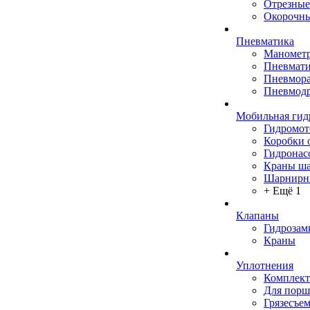
Отрезные
Окорочны
Пневматика
Маномет
Пневмати
Пневмора
Пневмодр
Мобильная гид
Гидромо
Коробки 
Гидронас
Краны ш
Шарнирн
+ Ещё 1
Клапаны
Гидрозам
Краны
Уплотнения
Комплек
Для порш
Грязесъе