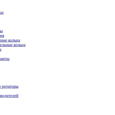
ки
ты
ня
мные кольца
ельные кольца
а
ащиты
е ротаторы
зводителей