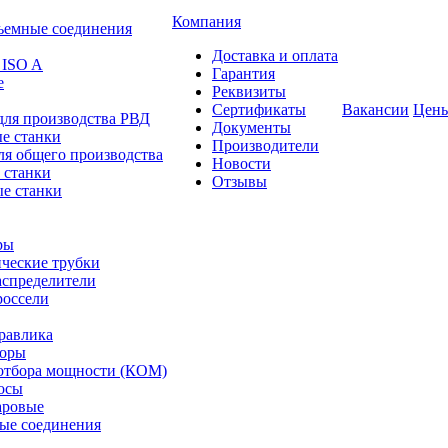
Компания
ъемные соединения
Доставка и оплата
 ISO A
Гарантия
е
Реквизиты
Сертификаты
Вакансии
Цен
для производства РВД
Документы
е станки
Производители
ля общего производства
Новости
 станки
Отзывы
е станки
ры
ческие трубки
спределители
оссели
равлика
торы
отбора мощности (КОМ)
осы
аровые
ые соединения