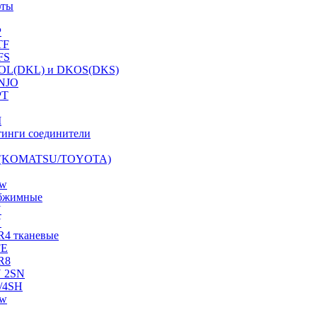
фты
P
TF
FS
OL(DKL) и DKOS(DKS)
NJO
PT
I
инги соединители
S (KOMATSU/TOYOTA)
ow
бжимные
N
N
R4 тканевые
FE
R8
 2SN
/4SH
ow