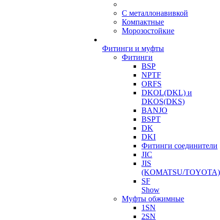
С металлонавивкой
Компактные
Морозостойкие
Фитинги и муфты
Фитинги
BSP
NPTF
ORFS
DKOL(DKL) и
DKOS(DKS)
BANJO
BSPT
DK
DKI
Фитинги соединители
JIC
JIS
(KOMATSU/TOYOTA)
SF
Show
Муфты обжимные
1SN
2SN