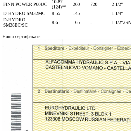
10-87
FINN POWER P60UC
260
720
2 1/2"
(124)**
D-HYDRO SM32MC
8-55
145
-
1 1/4"
D-HYDRO
8-61
165
-
1 1/2"2S
SM38EC/SC
Наши сертификаты