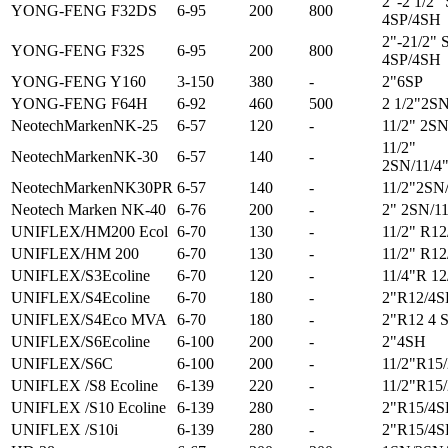
2"-2 1/2"
YONG-FENG F32DS
6-95
200
800
4SP/4SH
2"-21/2" 
YONG-FENG F32S
6-95
200
800
4SP/4SH
YONG-FENG Y160
3-150
380
-
2"6SP
YONG-FENG F64H
6-92
460
500
2 1/2"2S
NeotechMarkenNK-25
6-57
120
-
11/2" 2SN
11/2"
NeotechMarkenNK-30
6-57
140
-
2SN/11/4
NeotechMarkenNK30PR
6-57
140
-
11/2"2SN
Neotech Marken NK-40
6-76
200
-
2" 2SN/11
UNIFLEX/HM200 Ecol
6-70
130
-
11/2" R12
UNIFLEX/HM 200
6-70
130
-
11/2" R12
UNIFLEX/S3Ecoline
6-70
120
-
11/4"R 12
UNIFLEX/S4Ecoline
6-70
180
-
2"R12/4S
UNIFLEX/S4Eco MVA
6-70
180
-
2"R12 4 
UNIFLEX/S6Ecoline
6-100
200
-
2"4SH
UNIFLEX/S6С
6-100
200
-
11/2"R15
UNIFLEX /S8 Ecoline
6-139
220
-
11/2"R15
UNIFLEX /S10 Ecoline
6-139
280
-
2"R15/4
UNIFLEX /S10i
6-139
280
-
2"R15/4