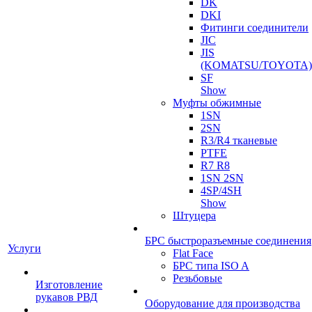
DK
DKI
Фитинги соединители
JIC
JIS
(KOMATSU/TOYOTA)
SF
Show
Муфты обжимные
1SN
2SN
R3/R4 тканевые
PTFE
R7 R8
1SN 2SN
4SP/4SH
Show
Штуцера
БРС быстроразъемные соединения
Услуги
Flat Face
БРС типа ISO A
Резьбовые
Изготовление
рукавов РВД
Оборудование для производства