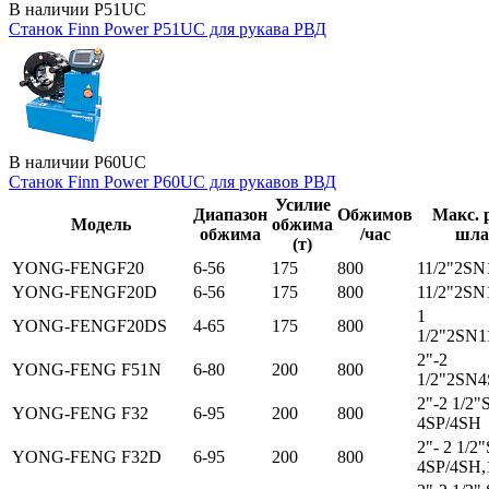
В наличии
P51UC
Станок Finn Power P51UC для рукава РВД
В наличии
P60UC
Станок Finn Power P60UC для рукавов РВД
Усилие
Диапазон
Обжимов
Макс. 
Модель
обжима
обжима
/час
шла
(т)
YONG-FENGF20
6-56
175
800
11/2"2SN
YONG-FENGF20D
6-56
175
800
11/2"2SN
1
YONG-FENGF20DS
4-65
175
800
1/2"2SN1
2"-2
YONG-FENG F51N
6-80
200
800
1/2"2SN4
2"-2 1/2"
YONG-FENG F32
6-95
200
800
4SP/4SH
2"- 2 1/2
YONG-FENG F32D
6-95
200
800
4SP/4SH,