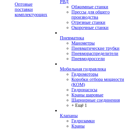
РВД
Оптовые
Обжимные станки
поставки
Прессы для общего
комплектующих
производства
Отрезные станки
Окорочные станки
Пневматика
Манометры
Пневматические трубки
Пневмораспределители
Пневмодроссели
Мобильная гидравлика
Гидромоторы
Коробки отбора мощности
(КОМ)
Гидронасосы
Краны шаровые
Шарнирные соединения
+ Ещё 1
Клапаны
Гидрозамки
Краны