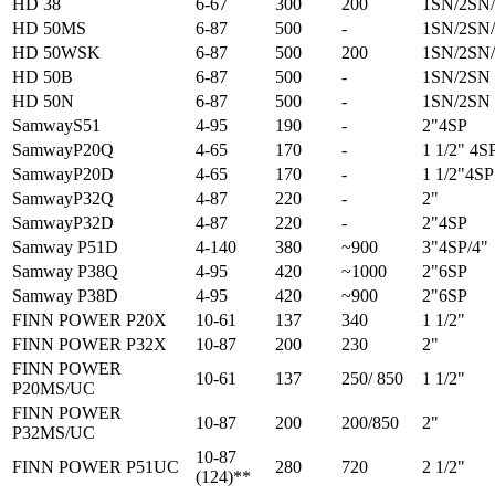
HD 38
6-67
300
200
1SN/2SN/
HD 50MS
6-87
500
-
1SN/2SN/
HD 50WSK
6-87
500
200
1SN/2SN/
HD 50B
6-87
500
-
1SN/2SN 
HD 50N
6-87
500
-
1SN/2SN 
SamwayS51
4-95
190
-
2"4SP
SamwayР20Q
4-65
170
-
1 1/2" 4S
SamwayР20D
4-65
170
-
1 1/2"4SP
SamwayР32Q
4-87
220
-
2"
SamwayР32D
4-87
220
-
2"4SP
Samway P51D
4-140
380
~900
3"4SP/4"
Samway P38Q
4-95
420
~1000
2"6SP
Samway P38D
4-95
420
~900
2"6SP
FINN POWER P20X
10-61
137
340
1 1/2"
FINN POWER P32X
10-87
200
230
2"
FINN POWER
10-61
137
250/ 850
1 1/2"
P20MS/UC
FINN POWER
10-87
200
200/850
2"
P32MS/UC
10-87
FINN POWER P51UC
280
720
2 1/2"
(124)**