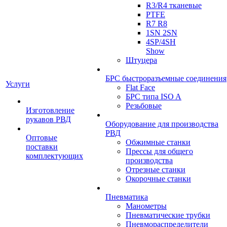
R3/R4 тканевые
PTFE
R7 R8
1SN 2SN
4SP/4SH
Show
Штуцера
БРС быстроразъемные соединения
Услуги
Flat Face
БРС типа ISO A
Резьбовые
Изготовление
рукавов РВД
Оборудование для производства
РВД
Оптовые
Обжимные станки
поставки
Прессы для общего
комплектующих
производства
Отрезные станки
Окорочные станки
Пневматика
Манометры
Пневматические трубки
Пневмораспределители