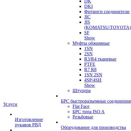
DK
DKI
Фитинги соединители
JIC
JIS
(KOMATSU/TOYOTA)
SF
Show
Муфты обжимные
1SN
2SN
R3/R4 тканевые
PTFE
R7 R8
1SN 2SN
4SP/4SH
Show
Штуцера
БРС быстроразъемные соединения
Услуги
Flat Face
БРС типа ISO A
Резьбовые
Изготовление
рукавов РВД
Оборудование для производства