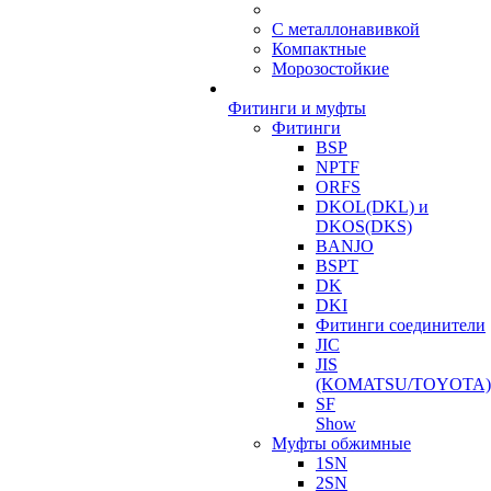
С металлонавивкой
Компактные
Морозостойкие
Фитинги и муфты
Фитинги
BSP
NPTF
ORFS
DKOL(DKL) и
DKOS(DKS)
BANJO
BSPT
DK
DKI
Фитинги соединители
JIC
JIS
(KOMATSU/TOYOTA)
SF
Show
Муфты обжимные
1SN
2SN