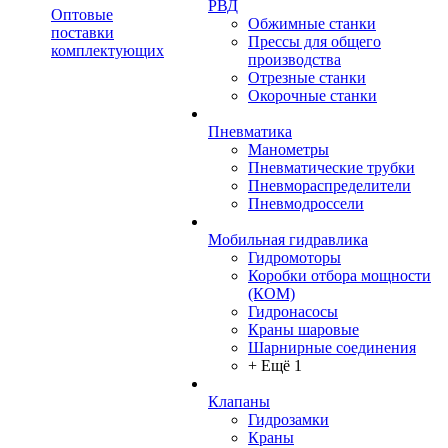
РВД
Оптовые
Обжимные станки
поставки
Прессы для общего
комплектующих
производства
Отрезные станки
Окорочные станки
Пневматика
Манометры
Пневматические трубки
Пневмораспределители
Пневмодроссели
Мобильная гидравлика
Гидромоторы
Коробки отбора мощности
(КОМ)
Гидронасосы
Краны шаровые
Шарнирные соединения
+ Ещё 1
Клапаны
Гидрозамки
Краны