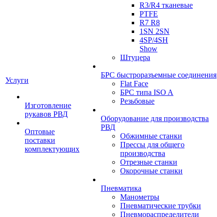
R3/R4 тканевые
PTFE
R7 R8
1SN 2SN
4SP/4SH
Show
Штуцера
БРС быстроразъемные соединения
Услуги
Flat Face
БРС типа ISO A
Резьбовые
Изготовление
рукавов РВД
Оборудование для производства
РВД
Оптовые
Обжимные станки
поставки
Прессы для общего
комплектующих
производства
Отрезные станки
Окорочные станки
Пневматика
Манометры
Пневматические трубки
Пневмораспределители