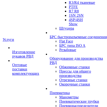
R3/R4 тканевые
PTFE
R7 R8
1SN 2SN
4SP/4SH
Show
Штуцера
БРС быстроразъемные соединения
Услуги
Flat Face
БРС типа ISO A
Резьбовые
Изготовление
рукавов РВД
Оборудование для производства
РВД
Оптовые
Обжимные станки
поставки
Прессы для общего
комплектующих
производства
Отрезные станки
Окорочные станки
Пневматика
Манометры
Пневматические трубки
Пневмораспределители