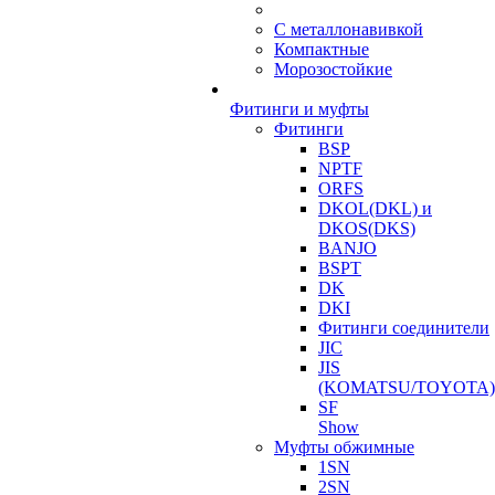
С металлонавивкой
Компактные
Морозостойкие
Фитинги и муфты
Фитинги
BSP
NPTF
ORFS
DKOL(DKL) и
DKOS(DKS)
BANJO
BSPT
DK
DKI
Фитинги соединители
JIC
JIS
(KOMATSU/TOYOTA)
SF
Show
Муфты обжимные
1SN
2SN