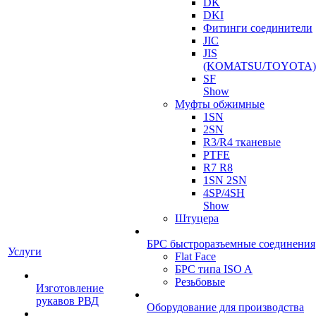
DK
DKI
Фитинги соединители
JIC
JIS
(KOMATSU/TOYOTA)
SF
Show
Муфты обжимные
1SN
2SN
R3/R4 тканевые
PTFE
R7 R8
1SN 2SN
4SP/4SH
Show
Штуцера
БРС быстроразъемные соединения
Услуги
Flat Face
БРС типа ISO A
Резьбовые
Изготовление
рукавов РВД
Оборудование для производства