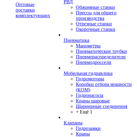
РВД
Оптовые
Обжимные станки
поставки
Прессы для общего
комплектующих
производства
Отрезные станки
Окорочные станки
Пневматика
Манометры
Пневматические трубки
Пневмораспределители
Пневмодроссели
Мобильная гидравлика
Гидромоторы
Коробки отбора мощности
(КОМ)
Гидронасосы
Краны шаровые
Шарнирные соединения
+ Ещё 1
Клапаны
Гидрозамки
Краны