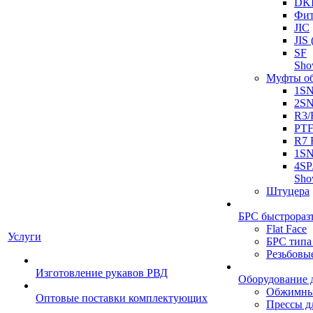
DK
Фит
JIC
JI
SF
Sh
Муфты о
1S
2S
R3/
PT
R7 
1SN
4SP
Sh
Штуцера
БРС быстрораз
Flat Face
Услуги
БРС типа
Резьбовы
Изготовление рукавов РВД
Оборудование 
Обжимны
Оптовые поставки комплектующих
Прессы д