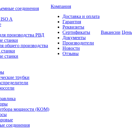
Компания
ъемные соединения
Доставка и оплата
 ISO A
Гарантия
е
Реквизиты
Сертификаты
Вакансии
Цен
для производства РВД
Документы
е станки
Производители
ля общего производства
Новости
 станки
Отзывы
е станки
ры
ческие трубки
спределители
оссели
равлика
торы
отбора мощности (КОМ)
осы
аровые
ые соединения