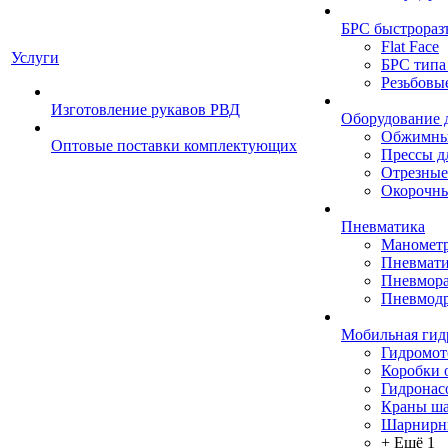
БРС быстрораз
Flat Face
Услуги
БРС типа
Резьбовы
Изготовление рукавов РВД
Оборудование 
Обжимны
Оптовые поставки комплектующих
Прессы д
Отрезные
Окорочны
Пневматика
Маномет
Пневмати
Пневмора
Пневмодр
Мобильная гид
Гидромо
Коробки 
Гидронас
Краны ш
Шарнирн
+ Ещё 1