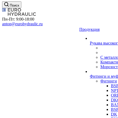
Поиск
Пн-Пт: 9:00-18:00
anton@eurohydraulic.ru
Продукция
Рукава высоког
С металл
Компакт
Морозост
Фитинги и му
Фитинги
BS
NP
OR
DK
BA
BS
DK