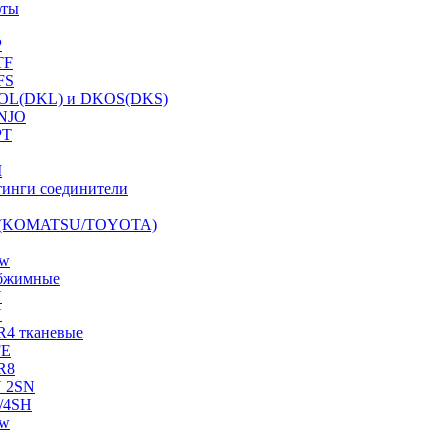
фты
P
TF
FS
OL(DKL) и DKOS(DKS)
NJO
PT
I
инги соединители
S (KOMATSU/TOYOTA)
ow
бжимные
N
N
R4 тканевые
FE
R8
 2SN
/4SH
ow