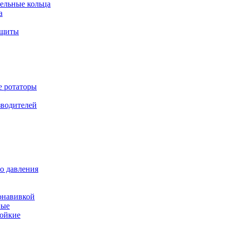
ельные кольца
а
ащиты
е ротаторы
зводителей
о давления
онавивкой
ные
ойкие