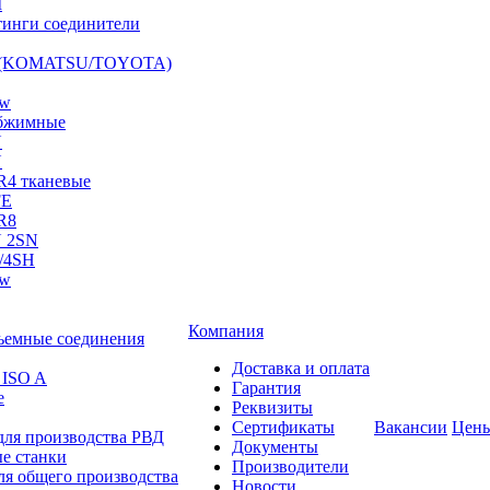
I
инги соединители
S (KOMATSU/TOYOTA)
ow
бжимные
N
N
R4 тканевые
FE
R8
 2SN
/4SH
ow
Компания
ъемные соединения
Доставка и оплата
 ISO A
Гарантия
е
Реквизиты
Сертификаты
Вакансии
Цен
для производства РВД
Документы
е станки
Производители
ля общего производства
Новости