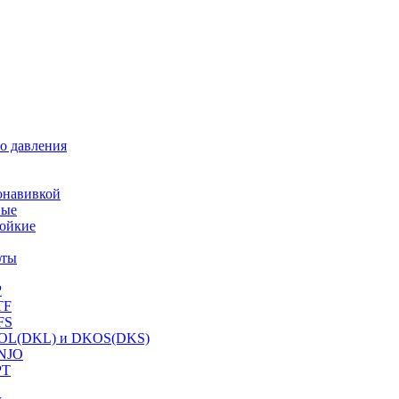
о давления
онавивкой
ные
ойкие
фты
P
TF
FS
OL(DKL) и DKOS(DKS)
NJO
PT