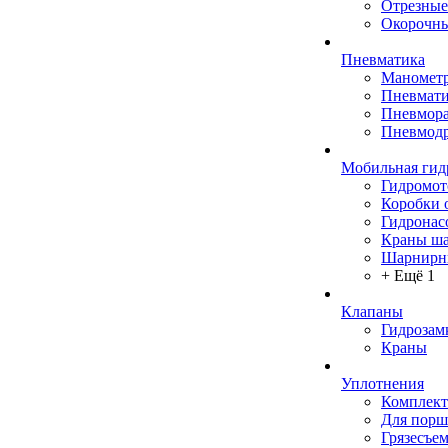
Отрезные
Окорочны
Пневматика
Маномет
Пневмати
Пневмора
Пневмодр
Мобильная гид
Гидромо
Коробки 
Гидронас
Краны ш
Шарнирн
+ Ещё 1
Клапаны
Гидрозам
Краны
Уплотнения
Комплек
Для порш
Грязесъе