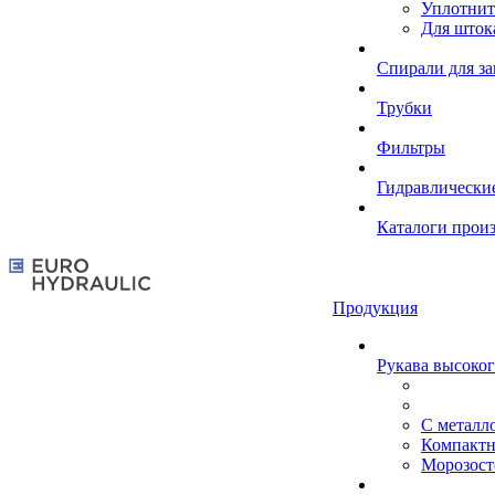
Уплотнит
Для шток
Спирали для з
Трубки
Фильтры
Гидравлически
Каталоги прои
Продукция
Рукава высоког
С металл
Компакт
Морозост