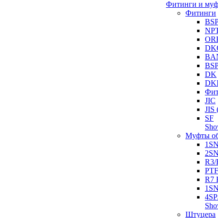
Фитинги и му
Фитинги
BS
NP
OR
DK
BA
BS
DK
DK
Фит
JIC
JI
SF
Sh
Муфты о
1S
2S
R3/
PT
R7 
1SN
4SP
Sh
Штуцера