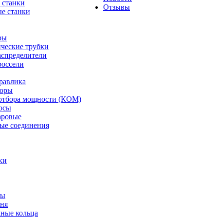
 станки
Отзывы
е станки
ры
ческие трубки
спределители
оссели
равлика
торы
отбора мощности (КОМ)
осы
аровые
ые соединения
ки
ты
ня
мные кольца