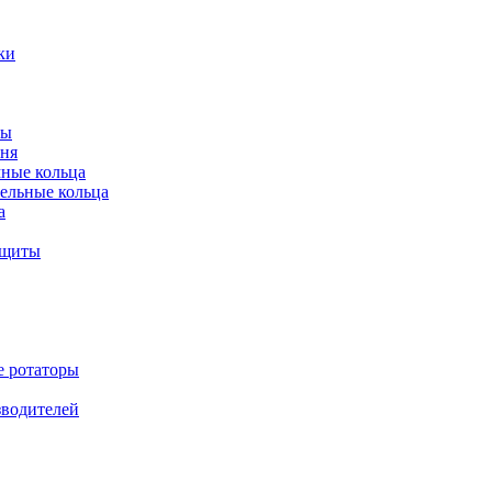
ки
ты
ня
мные кольца
ельные кольца
а
ащиты
е ротаторы
зводителей