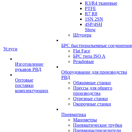
R3/R4 тканевые
PTFE
R7 R8
1SN 2SN
4SP/4SH
Show
Штуцера
БРС быстроразъемные соединения
Услуги
Flat Face
БРС типа ISO A
Резьбовые
Изготовление
рукавов РВД
Оборудование для производства
РВД
Оптовые
Обжимные станки
поставки
Прессы для общего
комплектующих
производства
Отрезные станки
Окорочные станки
Пневматика
Манометры
Пневматические трубки
Пневмораспределители