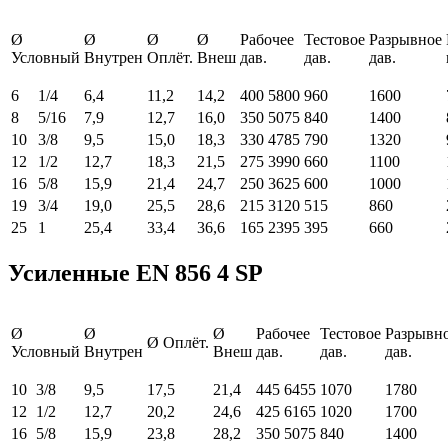
Ø
Ø
Ø
Ø
Рабочее
Тестовое
Разрывное
Условный
Внутрен
Оплёт.
Внеш
дав.
дав.
дав.
6
1/4
6,4
11,2
14,2
400
5800
960
1600
8
5/16
7,9
12,7
16,0
350
5075
840
1400
10
3/8
9,5
15,0
18,3
330
4785
790
1320
12
1/2
12,7
18,3
21,5
275
3990
660
1100
16
5/8
15,9
21,4
24,7
250
3625
600
1000
19
3/4
19,0
25,5
28,6
215
3120
515
860
25
1
25,4
33,4
36,6
165
2395
395
660
Усиленные EN 856 4 SP
Ø
Ø
Ø
Рабочее
Тестовое
Разрывн
Ø Оплёт.
Условный
Внутрен
Внеш
дав.
дав.
дав.
10
3/8
9,5
17,5
21,4
445
6455
1070
1780
12
1/2
12,7
20,2
24,6
425
6165
1020
1700
16
5/8
15,9
23,8
28,2
350
5075
840
1400