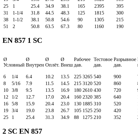
25
1
25.4
34.9
38.1
165
2395
395
31
1-1/4
31.8
44.5
48.3
125
1815
300
38
1-1/2
38.1
50.8
54.6
90
1305
215
51
2
50.8
63.5
67.3
80
1160
190
EN 857 1 SC
Ø
Ø
Ø
Ø
Рабочее
Тестовое
Разрывное
Условный
Внутрен
Оплёт.
Внеш
дав.
дав.
дав.
6
1/4
6.4
10.2
13.5
225
3265
540
900
8
5/16
7.9
11.5
14.5
215
3120
520
860
10
3/8
9.5
13.5
16.9
180
2610
430
720
12
1/2
12.7
17.0
20.4
160
2320
385
640
16
5/8
15.9
20.4
23.0
130
1885
310
520
19
3/4
19.0
23.8
26.7
105
1525
250
420
25
1
25.4
31.3
34.9
88
1275
210
352
2 SC EN 857