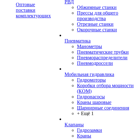
РВД
Оптовые
Обжимные станки
поставки
Прессы для общего
комплектующих
производства
Отрезные станки
Окорочные станки
Пневматика
Манометры
Пневматические трубки
Пневмораспределители
Пневмодроссели
Мобильная гидравлика
Гидромоторы
Коробки отбора мощности
(КОМ)
Гидронасосы
Краны шаровые
Шарнирные соединения
+ Ещё 1
Клапаны
Гидрозамки
Краны