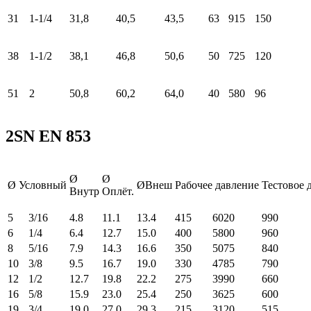
31
1-1/4
31,8
40,5
43,5
63
915
150
38
1-1/2
38,1
46,8
50,6
50
725
120
51
2
50,8
60,2
64,0
40
580
96
2SN EN 853
Ø
Ø
Ø Условный
ØВнеш
Рабочее давление
Тестовое 
Внутр
Оплёт.
5
3/16
4.8
11.1
13.4
415
6020
990
6
1/4
6.4
12.7
15.0
400
5800
960
8
5/16
7.9
14.3
16.6
350
5075
840
10
3/8
9.5
16.7
19.0
330
4785
790
12
1/2
12.7
19.8
22.2
275
3990
660
16
5/8
15.9
23.0
25.4
250
3625
600
19
3/4
19.0
27.0
29.3
215
3120
515