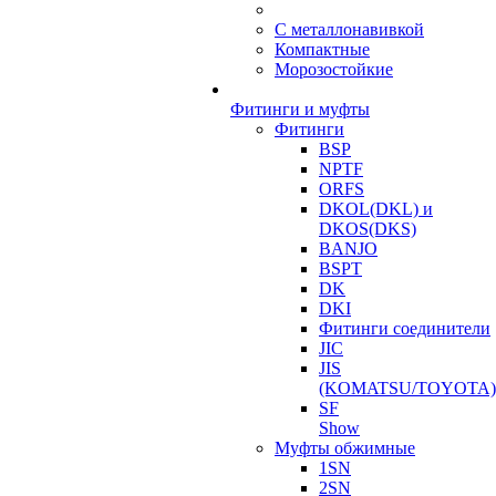
С металлонавивкой
Компактные
Морозостойкие
Фитинги и муфты
Фитинги
BSP
NPTF
ORFS
DKOL(DKL) и
DKOS(DKS)
BANJO
BSPT
DK
DKI
Фитинги соединители
JIC
JIS
(KOMATSU/TOYOTA)
SF
Show
Муфты обжимные
1SN
2SN