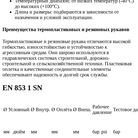
Температурный диапазон: от низких температур (-40°C)
до высоких (+100°C).
Длина и размеры: подбираются в зависимости от
назначения и условий эксплуатации.
Преимущества термопластиковых и резиновых рукавов
Термопластиковые и резиновые рукава отличаются высокой
гибкостью, износостойкостью и устойчивостью к
агрессивным средам. Они широко используются в
гидравлических системах строительной, дорожно-
строительной и сельскохозяйственной техники. Пластиковая
оплетка и качественные соединительные элементы
обеспечивают надежность и долгий срок службы.
EN 853 1 SN
Рабочее
Ø Условный
Ø Внутр.
Ø Оплёта
Ø Внеш.
Тестовое д
давление
мм
дюйм
мм
мм
мм
бар
psi
бар