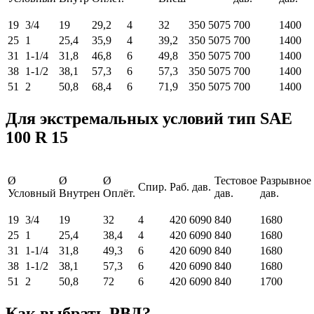
19
3/4
19
29,2
4
32
350
5075
700
1400
25
1
25,4
35,9
4
39,2
350
5075
700
1400
31
1-1/4
31,8
46,8
6
49,8
350
5075
700
1400
38
1-1/2
38,1
57,3
6
57,3
350
5075
700
1400
51
2
50,8
68,4
6
71,9
350
5075
700
1400
Для экстремальных условий тип SAE
100 R 15
Ø
Ø
Ø
Тестовое
Разрывное
Спир.
Раб. дав.
Условный
Внутрен
Оплёт.
дав.
дав.
19
3/4
19
32
4
420
6090
840
1680
25
1
25,4
38,4
4
420
6090
840
1680
31
1-1/4
31,8
49,3
6
420
6090
840
1680
38
1-1/2
38,1
57,3
6
420
6090
840
1680
51
2
50,8
72
6
420
6090
840
1700
Как выбрать РВД?