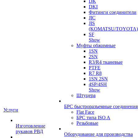
DK
DKI
Фитинги соединители
JIC
JIS
(KOMATSU/TOYOTA)
SF
Show
Муфты обжимные
1SN
2SN
R3/R4 тканевые
PTFE
R7 R8
1SN 2SN
4SP/4SH
Show
Штуцера
БРС быстроразъемные соединения
Услуги
Flat Face
БРС типа ISO A
Резьбовые
Изготовление
рукавов РВД
Оборудование для производства