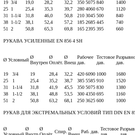
19
3/4
19,0
28,2
32,2
350
5075
840
1400
25
1
25,4
35,3
39,7
280
4060
670
1120
31
1-1/4
31,8
46,0
50,8
210
3045
500
840
38
1-1/2
38,1
52,4
57,2
185
2685
445
740
51
2
50,8
65,3
69,8
165
2395
395
660
РУКАВА УСИЛЕННЫЕ EN 856 4 SH
Ø
Ø
Ø
Рабочее
Тестовое
Разрывн
Ø Условный
Внутрен
Оплёт.
Внеш
дав.
дав.
дав.
19
3/4
19
28,4
32,2
420
6090
1000
1680
25
1
25,4
35,2
38,7
385
5585
910
1520
31
1-1/4
31,8
41,9
45,5
350
5075
830
1380
38
1-1/2
38,1
48,8
53,5
300
4350
695
1160
51
2
50,8
63,2
68,1
250
3625
600
1000
РУКАВ ДЛЯ ЭКСТРЕМАЛЬНЫХ УСЛОВИЙ ТИП DIN EN 85
Ø
Ø
Ø
Ø
Тестовое
Разрыв
Спир.
Раб. дав.
Условный
Внутр
Оплёт.
Внеш
дав.
дав.