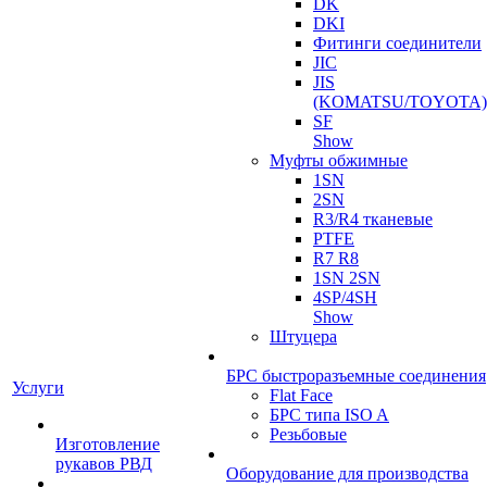
DK
DKI
Фитинги соединители
JIC
JIS
(KOMATSU/TOYOTA)
SF
Show
Муфты обжимные
1SN
2SN
R3/R4 тканевые
PTFE
R7 R8
1SN 2SN
4SP/4SH
Show
Штуцера
БРС быстроразъемные соединения
Услуги
Flat Face
БРС типа ISO A
Резьбовые
Изготовление
рукавов РВД
Оборудование для производства