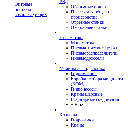
РВД
Оптовые
Обжимные станки
поставки
Прессы для общего
комплектующих
производства
Отрезные станки
Окорочные станки
Пневматика
Манометры
Пневматические трубки
Пневмораспределители
Пневмодроссели
Мобильная гидравлика
Гидромоторы
Коробки отбора мощности
(КОМ)
Гидронасосы
Краны шаровые
Шарнирные соединения
+ Ещё 1
Клапаны
Гидрозамки
Краны