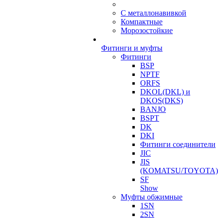
С металлонавивкой
Компактные
Морозостойкие
Фитинги и муфты
Фитинги
BSP
NPTF
ORFS
DKOL(DKL) и
DKOS(DKS)
BANJO
BSPT
DK
DKI
Фитинги соединители
JIC
JIS
(KOMATSU/TOYOTA)
SF
Show
Муфты обжимные
1SN
2SN