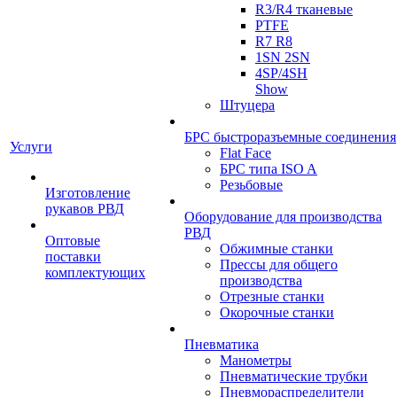
R3/R4 тканевые
PTFE
R7 R8
1SN 2SN
4SP/4SH
Show
Штуцера
БРС быстроразъемные соединения
Услуги
Flat Face
БРС типа ISO A
Резьбовые
Изготовление
рукавов РВД
Оборудование для производства
РВД
Оптовые
Обжимные станки
поставки
Прессы для общего
комплектующих
производства
Отрезные станки
Окорочные станки
Пневматика
Манометры
Пневматические трубки
Пневмораспределители