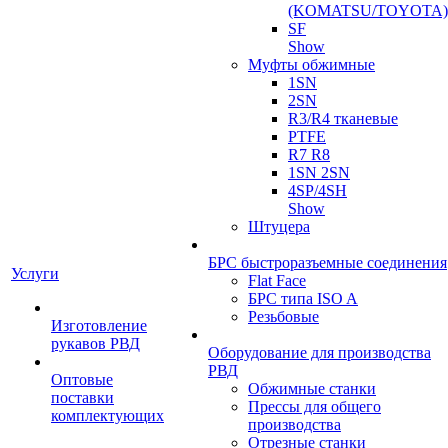
(KOMATSU/TOYOTA)
SF
Show
Муфты обжимные
1SN
2SN
R3/R4 тканевые
PTFE
R7 R8
1SN 2SN
4SP/4SH
Show
Штуцера
БРС быстроразъемные соединения
Услуги
Flat Face
БРС типа ISO A
Резьбовые
Изготовление
рукавов РВД
Оборудование для производства
РВД
Оптовые
Обжимные станки
поставки
Прессы для общего
комплектующих
производства
Отрезные станки