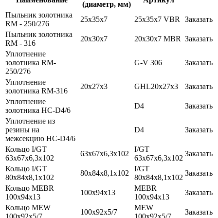
(диаметр, мм)
Пыльник золотника
25х35х7
25х35х7 VBR
Заказать
RM - 250/276
Пыльник золотника
20x30x7
20x30x7 MBR
Заказать
RM - 316
Уплотнение
золотника RM-
G-V 306
Заказать
250/276
Уплотнение
20x27x3
GHL20x27x3
Заказать
золотника RM-316
Уплотнение
D4
Заказать
золотника НС-D4/6
Уплотнение из
резины на
D4
Заказать
межсекцию НС-D4/6
Кольцо I/GT
I/GT
63x67х6,3x102
Заказать
63x67х6,3x102
63x67х6,3x102
Кольцо I/GT
I/GT
80x84x8,1х102
Заказать
80x84x8,1х102
80x84x8,1х102
Кольцо MEBR
MEBR
100х94х13
Заказать
100х94х13
100х94х13
Кольцо MEW
MEW
100х92x5/7
Заказать
100х92x5/7
100х92x5/7