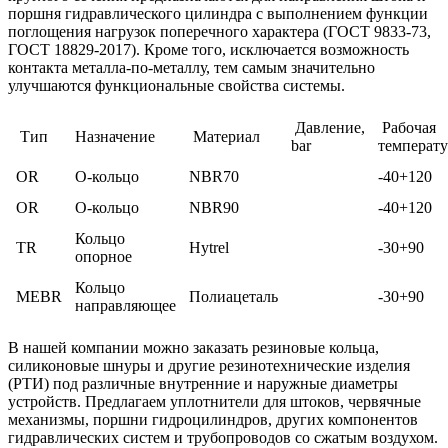
поршня гидравлического цилиндра с выполнением функции
поглощения нагрузок поперечного характера (ГОСТ 9833-73,
ГОСТ 18829-2017). Кроме того, исключается возможность
контакта металла-по-металлу, тем самым значительно
улучшаются функциональные свойства системы.
Давление,
Рабочая
Тип
Назначение
Материал
bar
температур
OR
О-кольцо
NBR70
-40+120
OR
О-кольцо
NBR90
-40+120
Кольцо
TR
Hytrel
-30+90
опорное
Кольцо
MEBR
Полиацеталь
-30+90
направляющее
В нашей компании можно заказать резиновые кольца,
силиконовые шнуры и другие резинотехнические изделия
(РТИ) под различные внутренние и наружные диаметры
устройств. Предлагаем уплотнители для штоков, червячные
механизмы, поршни гидроцилиндров, других компонентов
гидравлических систем и трубопроводов со сжатым воздухом.