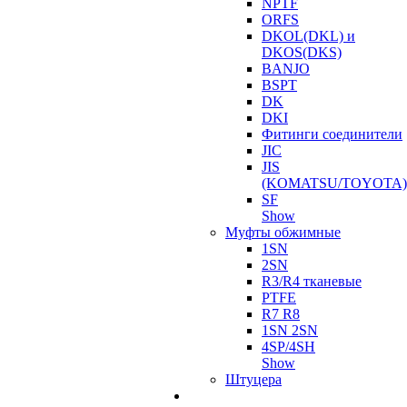
NPTF
ORFS
DKOL(DKL) и
DKOS(DKS)
BANJO
BSPT
DK
DKI
Фитинги соединители
JIC
JIS
(KOMATSU/TOYOTA)
SF
Show
Муфты обжимные
1SN
2SN
R3/R4 тканевые
PTFE
R7 R8
1SN 2SN
4SP/4SH
Show
Штуцера