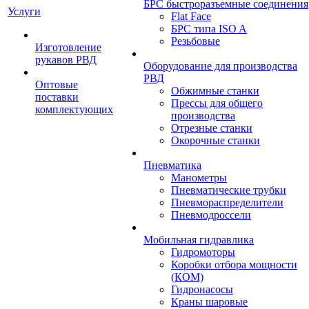
БРС быстроразъемные соединения
Услуги
Flat Face
БРС типа ISO A
Резьбовые
Изготовление
рукавов РВД
Оборудование для производства
РВД
Оптовые
Обжимные станки
поставки
Прессы для общего
комплектующих
производства
Отрезные станки
Окорочные станки
Пневматика
Манометры
Пневматические трубки
Пневмораспределители
Пневмодроссели
Мобильная гидравлика
Гидромоторы
Коробки отбора мощности
(КОМ)
Гидронасосы
Краны шаровые