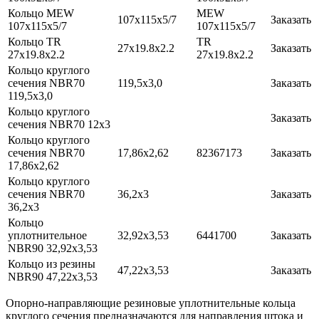
Кольцо MEW
MEW
107х115х5/7
Заказать
107х115х5/7
107х115х5/7
Кольцо TR
TR
27x19.8x2.2
Заказать
27x19.8x2.2
27x19.8x2.2
Кольцо круглого
сечения NBR70
119,5x3,0
Заказать
119,5x3,0
Кольцо круглого
Заказать
сечения NBR70 12х3
Кольцо круглого
сечения NBR70
17,86х2,62
82367173
Заказать
17,86х2,62
Кольцо круглого
сечения NBR70
36,2х3
Заказать
36,2х3
Кольцо
уплотнительное
32,92х3,53
6441700
Заказать
NBR90 32,92х3,53
Кольцо из резины
47,22х3,53
Заказать
NBR90 47,22х3,53
Опорно-направляющие резиновые уплотнительные кольца
круглого сечения предназначаются для направления штока и