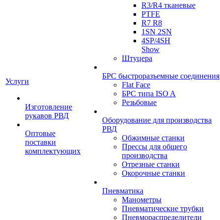
R3/R4 тканевые
PTFE
R7 R8
1SN 2SN
4SP/4SH
Show
Штуцера
БРС быстроразъемные соединения
Услуги
Flat Face
БРС типа ISO A
Резьбовые
Изготовление
рукавов РВД
Оборудование для производства
РВД
Оптовые
Обжимные станки
поставки
Прессы для общего
комплектующих
производства
Отрезные станки
Окорочные станки
Пневматика
Манометры
Пневматические трубки
Пневмораспределители