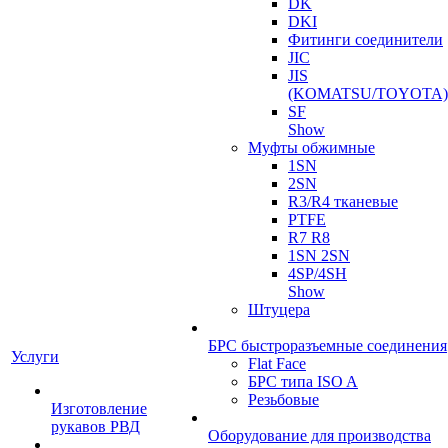
DK
DKI
Фитинги соединители
JIC
JIS
(KOMATSU/TOYOTA)
SF
Show
Муфты обжимные
1SN
2SN
R3/R4 тканевые
PTFE
R7 R8
1SN 2SN
4SP/4SH
Show
Штуцера
БРС быстроразъемные соединения
Услуги
Flat Face
БРС типа ISO A
Резьбовые
Изготовление
рукавов РВД
Оборудование для производства