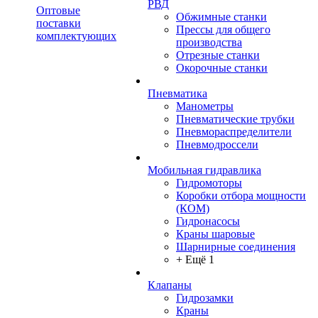
РВД
Оптовые
Обжимные станки
поставки
Прессы для общего
комплектующих
производства
Отрезные станки
Окорочные станки
Пневматика
Манометры
Пневматические трубки
Пневмораспределители
Пневмодроссели
Мобильная гидравлика
Гидромоторы
Коробки отбора мощности
(КОМ)
Гидронасосы
Краны шаровые
Шарнирные соединения
+ Ещё 1
Клапаны
Гидрозамки
Краны