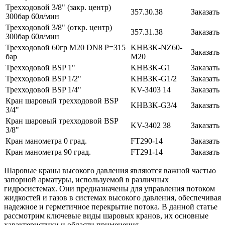
Трехходовой 3/8" (закр. центр)
357.30.38
Заказать
300бар 60л/мин
Трехходовой 3/8" (откр. центр)
357.31.38
Заказать
300бар 60л/мин
Трехходовой 60гр М20 DN8 P=315
KHB3K-NZ60-
Заказать
бар
M20
Трехходовой BSP 1"
KHB3K-G1
Заказать
Трехходовой BSP 1/2"
KHB3K-G1/2
Заказать
Трехходовой BSP 1/4"
KV-3403 14
Заказать
Кран шаровый трехходовой BSP
KHB3K-G3/4
Заказать
3/4"
Кран шаровый трехходовой BSP
KV-3402 38
Заказать
3/8"
Кран манометра 0 град.
FT290-14
Заказать
Кран манометра 90 град.
FT291-14
Заказать
Шаровые краны высокого давления являются важной частью
запорной арматуры, используемой в различных
гидросистемах. Они предназначены для управления потоком
жидкостей и газов в системах высокого давления, обеспечивая
надежное и герметичное перекрытие потока. В данной статье
рассмотрим ключевые виды шаровых кранов, их основные
характеристики и области применения.