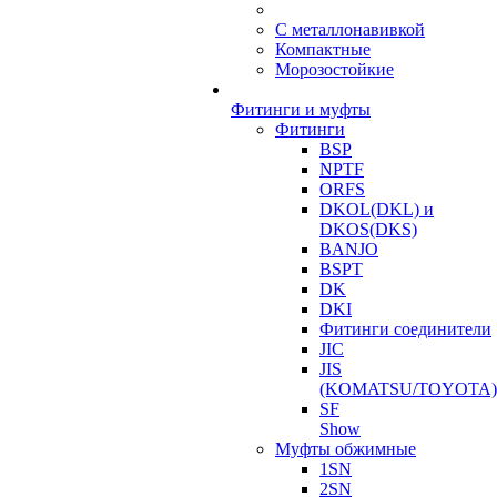
С металлонавивкой
Компактные
Морозостойкие
Фитинги и муфты
Фитинги
BSP
NPTF
ORFS
DKOL(DKL) и
DKOS(DKS)
BANJO
BSPT
DK
DKI
Фитинги соединители
JIC
JIS
(KOMATSU/TOYOTA)
SF
Show
Муфты обжимные
1SN
2SN