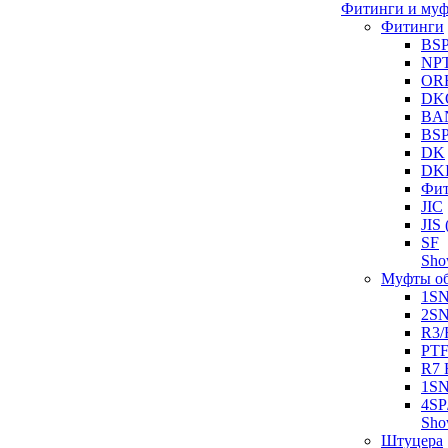
Фитинги и му
Фитинги
BS
NP
OR
DK
BA
BS
DK
DK
Фит
JIC
JI
SF
Sh
Муфты о
1S
2S
R3/
PT
R7 
1SN
4SP
Sh
Штуцера