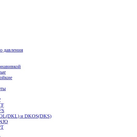
о давления
онавивкой
ные
ойкие
фты
P
TF
FS
OL(DKL) и DKOS(DKS)
NJO
PT