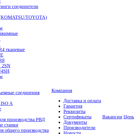
I
инги соединители
S (KOMATSU/TOYOTA)
ow
бжимные
N
N
R4 тканевые
FE
R8
 2SN
/4SH
ow
Компания
ъемные соединения
Доставка и оплата
 ISO A
Гарантия
е
Реквизиты
Сертификаты
Вакансии
Цен
для производства РВД
Документы
е станки
Производители
ля общего производства
Новости