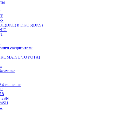
фты
P
TF
FS
OL(DKL) и DKOS(DKS)
NJO
PT
I
инги соединители
S (KOMATSU/TOYOTA)
ow
бжимные
N
N
R4 тканевые
FE
R8
 2SN
/4SH
ow