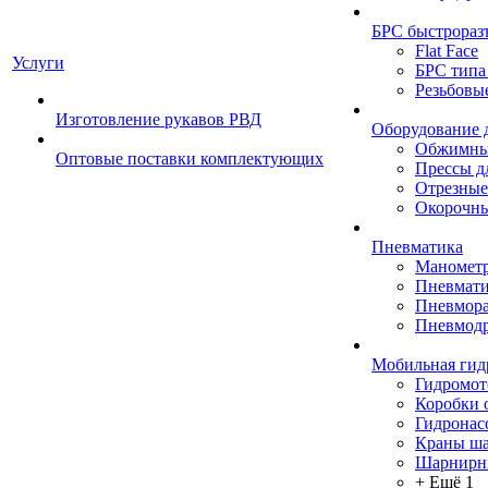
БРС быстрораз
Flat Face
Услуги
БРС типа
Резьбовы
Изготовление рукавов РВД
Оборудование 
Обжимны
Оптовые поставки комплектующих
Прессы д
Отрезные
Окорочны
Пневматика
Маномет
Пневмати
Пневмора
Пневмодр
Мобильная гид
Гидромо
Коробки 
Гидронас
Краны ш
Шарнирн
+ Ещё 1