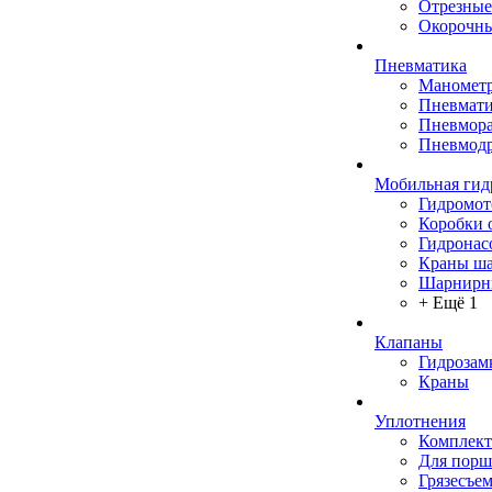
Отрезные
Окорочны
Пневматика
Маномет
Пневмати
Пневмора
Пневмодр
Мобильная гид
Гидромо
Коробки 
Гидронас
Краны ш
Шарнирн
+ Ещё 1
Клапаны
Гидрозам
Краны
Уплотнения
Комплек
Для порш
Грязесъе