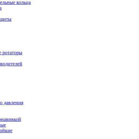
ельные кольца
а
ащиты
е ротаторы
зводителей
о давления
онавивкой
ные
ойкие