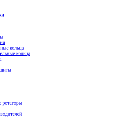
ки
ты
ня
мные кольца
ельные кольца
а
ащиты
е ротаторы
зводителей