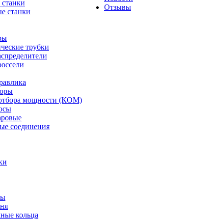
 станки
Отзывы
е станки
ры
ческие трубки
спределители
оссели
равлика
торы
отбора мощности (КОМ)
осы
аровые
ые соединения
ки
ты
ня
мные кольца