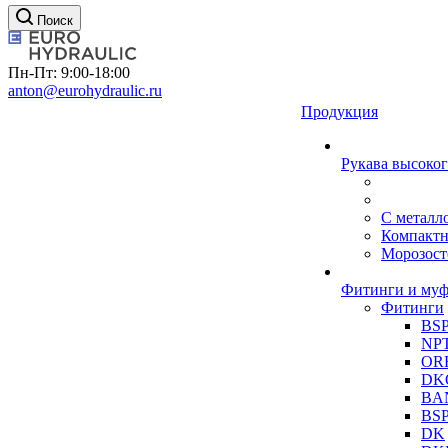
Поиск
Пн-Пт: 9:00-18:00
anton@eurohydraulic.ru
Продукция
Рукава высоког
С металл
Компакт
Морозост
Фитинги и му
Фитинги
BS
NP
OR
DK
BA
BS
DK