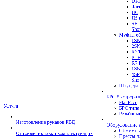
DK
Фит
JIC
JI
SF
Sh
Муфты о
1S
2S
R3/
PT
R7 
1SN
4SP
Sh
Штуцера
БРС быстрораз
Flat Face
Услуги
БРС типа
Резьбовы
Изготовление рукавов РВД
Оборудование 
Обжимны
Оптовые поставки комплектующих
Прессы д