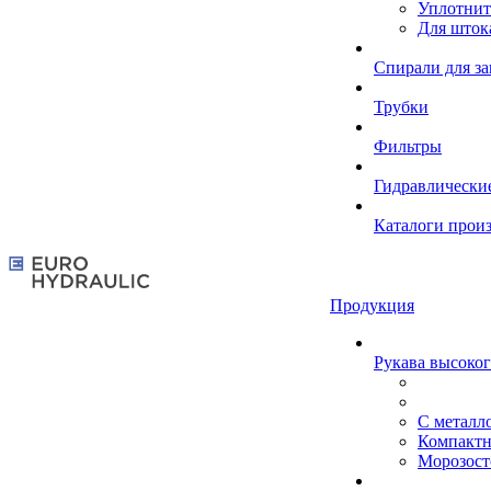
Уплотнит
Для шток
Спирали для з
Трубки
Фильтры
Гидравлически
Каталоги прои
Продукция
Рукава высоког
С металл
Компакт
Морозост