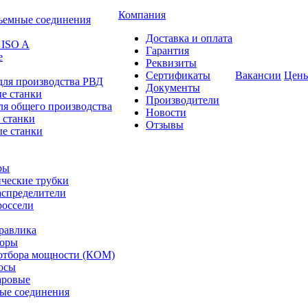
Компания
ъемные соединения
Доставка и оплата
 ISO A
Гарантия
е
Реквизиты
Сертификаты
Вакансии
Цен
для производства РВД
Документы
е станки
Производители
ля общего производства
Новости
 станки
Отзывы
е станки
ры
ческие трубки
спределители
оссели
равлика
торы
отбора мощности (КОМ)
осы
аровые
ые соединения