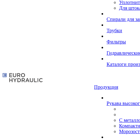
Уплотнит
Для шток
Спирали для з
Трубки
Фильтры
Гидравлически
Каталоги прои
Продукция
Рукава высоког
С металл
Компакт
Морозост