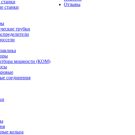
 станки
Отзывы
е станки
ры
ческие трубки
спределители
оссели
равлика
торы
отбора мощности (КОМ)
осы
аровые
ые соединения
ки
ты
ня
мные кольца