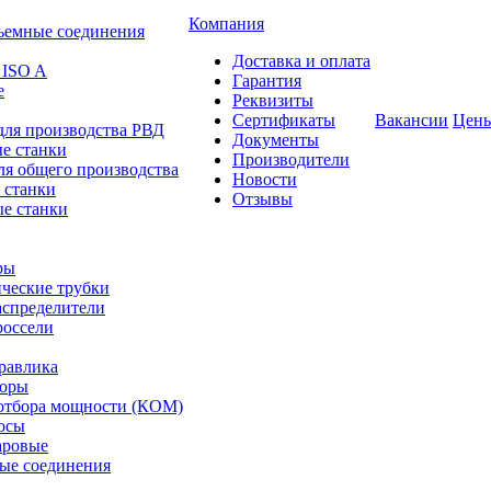
Компания
ъемные соединения
Доставка и оплата
 ISO A
Гарантия
е
Реквизиты
Сертификаты
Вакансии
Цен
для производства РВД
Документы
е станки
Производители
ля общего производства
Новости
 станки
Отзывы
е станки
ры
ческие трубки
спределители
оссели
равлика
торы
отбора мощности (КОМ)
осы
аровые
ые соединения