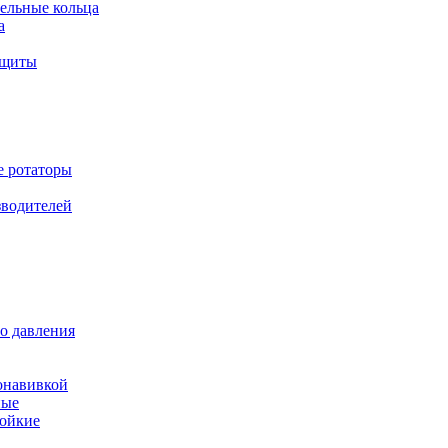
ельные кольца
а
ащиты
е ротаторы
зводителей
о давления
онавивкой
ные
ойкие