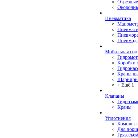
Отрезные
Окорочны
Пневматика
Маномет
Пневмати
Пневмора
Пневмодр
Мобильная гид
Гидромо
Коробки 
Гидронас
Краны ш
Шарнирн
+ Ещё 1
Клапаны
Гидрозам
Краны
Уплотнения
Комплек
Для порш
Грязесъе