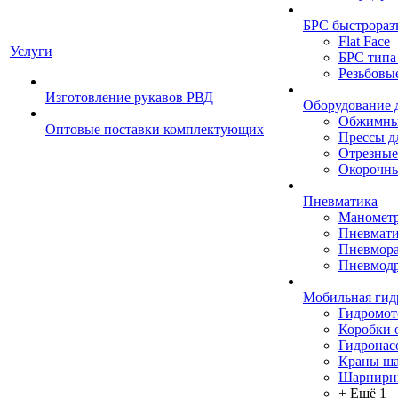
БРС быстрораз
Flat Face
Услуги
БРС типа
Резьбовы
Изготовление рукавов РВД
Оборудование 
Обжимны
Оптовые поставки комплектующих
Прессы д
Отрезные
Окорочны
Пневматика
Маномет
Пневмати
Пневмора
Пневмодр
Мобильная гид
Гидромо
Коробки 
Гидронас
Краны ш
Шарнирн
+ Ещё 1