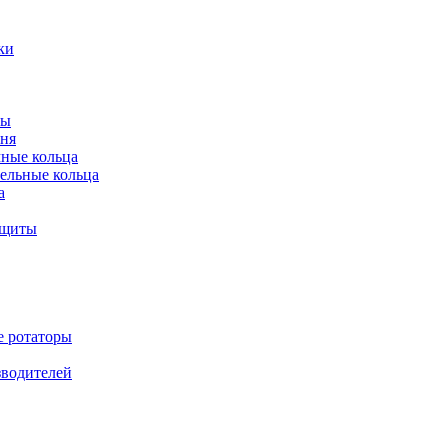
ки
ты
ня
мные кольца
ельные кольца
а
ащиты
е ротаторы
зводителей