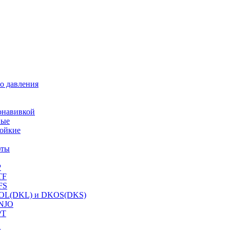
о давления
онавивкой
ные
ойкие
фты
P
TF
FS
OL(DKL) и DKOS(DKS)
NJO
PT