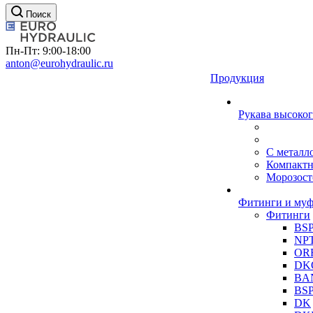
Поиск
Пн-Пт: 9:00-18:00
anton@eurohydraulic.ru
Продукция
Рукава высоког
С металл
Компакт
Морозост
Фитинги и му
Фитинги
BS
NP
OR
DK
BA
BS
DK