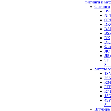
Фитинги и му
Фитинги
BS
NP
OR
DK
BA
BS
DK
DK
Фит
JIC
JI
SF
Sh
Муфты о
1S
2S
R3/
PT
R7 
1SN
4SP
Sh
Штуцера