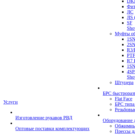
DK
Фит
JIC
JI
SF
Sh
Муфты о
1S
2S
R3/
PT
R7 
1SN
4SP
Sh
Штуцера
БРС быстрораз
Flat Face
Услуги
БРС типа
Резьбовы
Изготовление рукавов РВД
Оборудование 
Обжимны
Оптовые поставки комплектующих
Прессы д