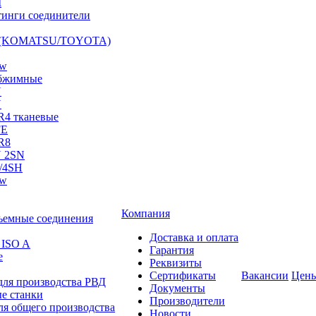
I
инги соединители
S (KOMATSU/TOYOTA)
ow
бжимные
N
N
R4 тканевые
FE
R8
 2SN
/4SH
ow
Компания
ъемные соединения
Доставка и оплата
 ISO A
Гарантия
е
Реквизиты
Сертификаты
Вакансии
Цен
для производства РВД
Документы
е станки
Производители
ля общего производства
Новости