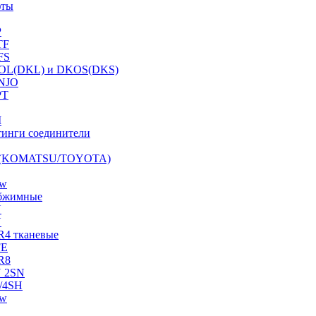
фты
P
TF
FS
OL(DKL) и DKOS(DKS)
NJO
PT
I
инги соединители
S (KOMATSU/TOYOTA)
ow
бжимные
N
N
R4 тканевые
FE
R8
 2SN
/4SH
ow