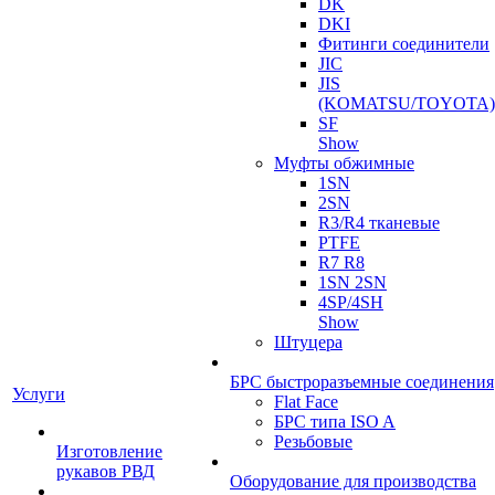
DK
DKI
Фитинги соединители
JIC
JIS
(KOMATSU/TOYOTA)
SF
Show
Муфты обжимные
1SN
2SN
R3/R4 тканевые
PTFE
R7 R8
1SN 2SN
4SP/4SH
Show
Штуцера
БРС быстроразъемные соединения
Услуги
Flat Face
БРС типа ISO A
Резьбовые
Изготовление
рукавов РВД
Оборудование для производства