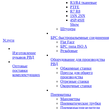
R3/R4 тканевые
PTFE
R7 R8
1SN 2SN
4SP/4SH
Show
Штуцера
БРС быстроразъемные соединения
Услуги
Flat Face
БРС типа ISO A
Резьбовые
Изготовление
рукавов РВД
Оборудование для производства
РВД
Оптовые
Обжимные станки
поставки
Прессы для общего
комплектующих
производства
Отрезные станки
Окорочные станки
Пневматика
Манометры
Пневматические трубки
Пневмораспределители