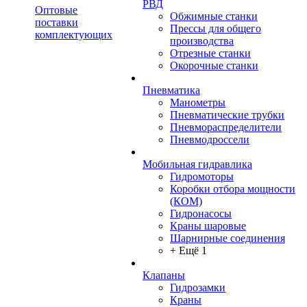
РВД
Оптовые
Обжимные станки
поставки
Прессы для общего
комплектующих
производства
Отрезные станки
Окорочные станки
Пневматика
Манометры
Пневматические трубки
Пневмораспределители
Пневмодроссели
Мобильная гидравлика
Гидромоторы
Коробки отбора мощности
(КОМ)
Гидронасосы
Краны шаровые
Шарнирные соединения
+ Ещё 1
Клапаны
Гидрозамки
Краны