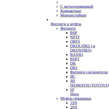
С металлонавивкой
Компактные
Морозостойкие
Фитинги и муфты
Фитинги
BSP
NPTF
ORFS
DKOL(DKL) и
DKOS(DKS)
BANJO
BSPT
DK
DKI
Фитинги соединители
JIC
JIS
(KOMATSU/TOYOTA)
SF
Show
Муфты обжимные
1SN
2SN