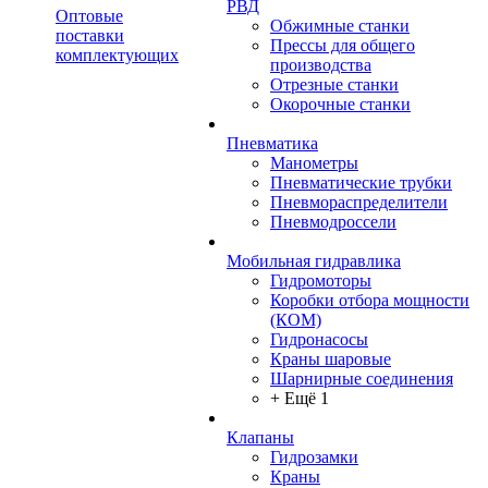
РВД
Оптовые
Обжимные станки
поставки
Прессы для общего
комплектующих
производства
Отрезные станки
Окорочные станки
Пневматика
Манометры
Пневматические трубки
Пневмораспределители
Пневмодроссели
Мобильная гидравлика
Гидромоторы
Коробки отбора мощности
(КОМ)
Гидронасосы
Краны шаровые
Шарнирные соединения
+ Ещё 1
Клапаны
Гидрозамки
Краны