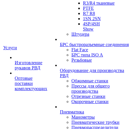
R3/R4 тканевые
PTFE
R7 R8
1SN 2SN
4SP/4SH
Show
Штуцера
БРС быстроразъемные соединения
Услуги
Flat Face
БРС типа ISO A
Резьбовые
Изготовление
рукавов РВД
Оборудование для производства
РВД
Оптовые
Обжимные станки
поставки
Прессы для общего
комплектующих
производства
Отрезные станки
Окорочные станки
Пневматика
Манометры
Пневматические трубки
Пневмораспределители