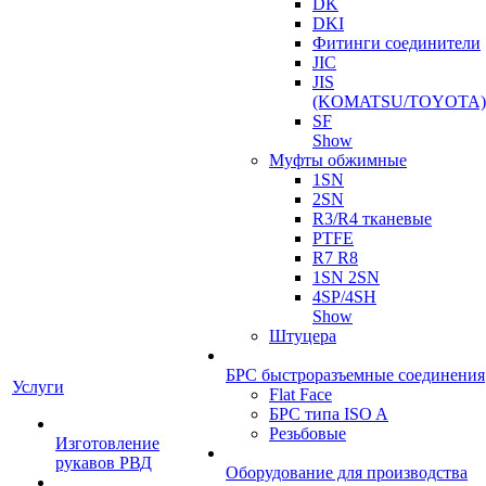
DK
DKI
Фитинги соединители
JIC
JIS
(KOMATSU/TOYOTA)
SF
Show
Муфты обжимные
1SN
2SN
R3/R4 тканевые
PTFE
R7 R8
1SN 2SN
4SP/4SH
Show
Штуцера
БРС быстроразъемные соединения
Услуги
Flat Face
БРС типа ISO A
Резьбовые
Изготовление
рукавов РВД
Оборудование для производства