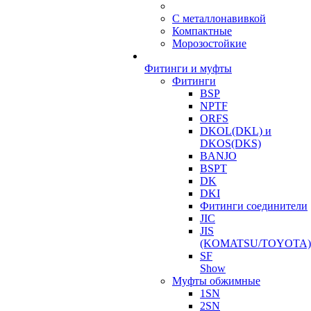
С металлонавивкой
Компактные
Морозостойкие
Фитинги и муфты
Фитинги
BSP
NPTF
ORFS
DKOL(DKL) и
DKOS(DKS)
BANJO
BSPT
DK
DKI
Фитинги соединители
JIC
JIS
(KOMATSU/TOYOTA)
SF
Show
Муфты обжимные
1SN
2SN